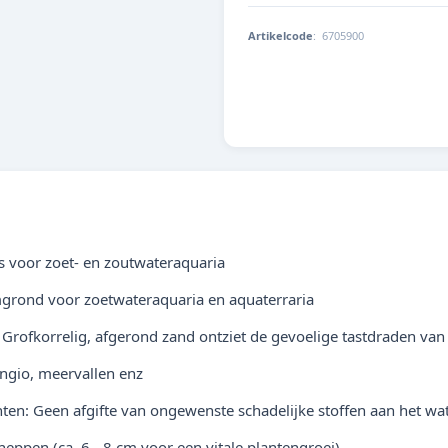
Artikelcode
:
6705900
4014162670595
s voor zoet- en zoutwateraquaria
grond voor zoetwateraquaria en aquaterraria
Grofkorrelig, afgerond zand ontziet de gevoelige tastdraden va
angio, meervallen enz
en: Geen afgifte van ongewenste schadelijke stoffen aan het wat
pen (ca. 6 - 8 cm voor een vitale plantengroei).