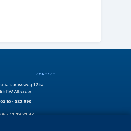
CONTACT
tmarsumseweg 125a
65 RW Albergen
0546 - 622 990
06 - 11 19 81 42
info@bo-vis.nl