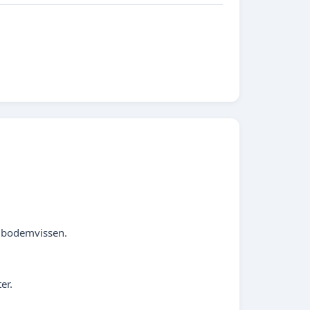
n bodemvissen.
er.