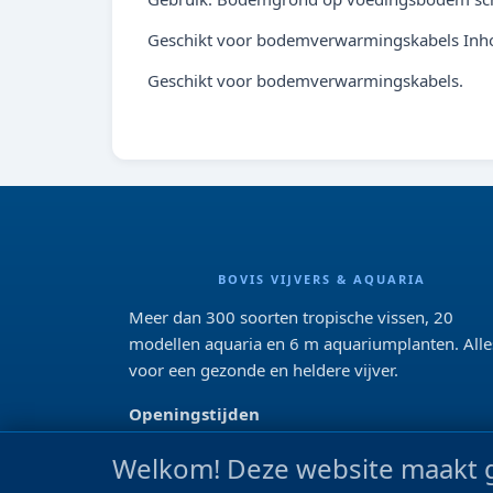
Geschikt voor bodemverwarmingskabels Inhou
Geschikt voor bodemverwarmingskabels.
BOVIS VIJVERS & AQUARIA
Meer dan 300 soorten tropische vissen, 20
modellen aquaria en 6 m aquariumplanten. Alle
voor een gezonde en heldere vijver.
Openingstijden
Di 13:00 - 18:00 Wo-Vr: 10:00 - 18:00
Welkom! Deze website maakt g
Za: 09:00 - 17:00