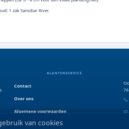
d: 1 zak Sansibar River.
KLANTENSERVICE
Oo
Contact
s
76
Over ons
Algemene voorwaarden
ebruik van cookies
Privacyverklaring