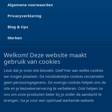
Algemene voorwaarden
Privacyverklaring
Blog & tips
Merken
CONTACT
Welkom! Deze website maakt
gebruik van cookies
Ootmarsumseweg 125a
7665 RW Albergen
Leuk dat je onze site bezoekt. Geef hier aan welke cookies
0546 - 622 990
we mogen plaatsen. De noodzakelijke cookies verzamelen
geen persoonsgegevens. De overige cookies helpen ons de
06 - 11 19 81 42
site en je bezoekerservaring te verbeteren. Ook helpen ze
ons om onze producten beter bij je onder de aandacht te
info@bo-vis.nl
brengen. Ga je voor een optimaal werkende website
inclusief alle voordelen? Vink dan alle vakjes aan!
VOLG ONS