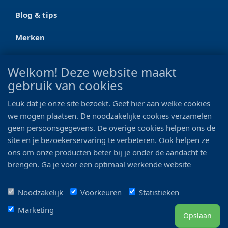
Blog & tips
Merken
CONTACT
Welkom! Deze website maakt
gebruik van cookies
Ootmarsumseweg 125a
7665 RW Albergen
Leuk dat je onze site bezoekt. Geef hier aan welke cookies
0546 - 622 990
we mogen plaatsen. De noodzakelijke cookies verzamelen
geen persoonsgegevens. De overige cookies helpen ons de
06 - 11 19 81 42
site en je bezoekerservaring te verbeteren. Ook helpen ze
ons om onze producten beter bij je onder de aandacht te
info@bo-vis.nl
brengen. Ga je voor een optimaal werkende website
inclusief alle voordelen? Vink dan alle vakjes aan!
VOLG ONS
Noodzakelijk
Voorkeuren
Statistieken
Marketing
Opslaan