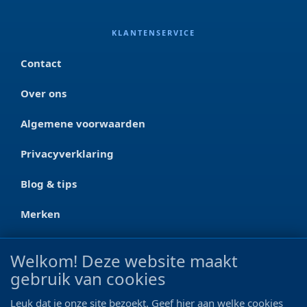
KLANTENSERVICE
Contact
Over ons
Algemene voorwaarden
Privacyverklaring
Blog & tips
Merken
CONTACT
Welkom! Deze website maakt
gebruik van cookies
Ootmarsumseweg 125a
7665 RW Albergen
Leuk dat je onze site bezoekt. Geef hier aan welke cookies