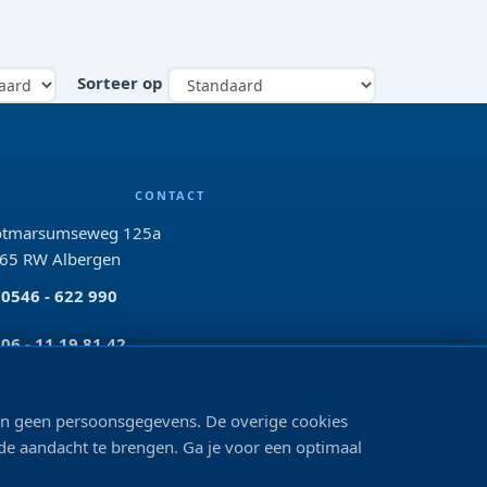
Sorteer op
CONTACT
tmarsumseweg 125a
65 RW Albergen
0546 - 622 990
06 - 11 19 81 42
info@bo-vis.nl
len geen persoonsgegevens. De overige cookies
VOLG ONS
 de aandacht te brengen. Ga je voor een optimaal