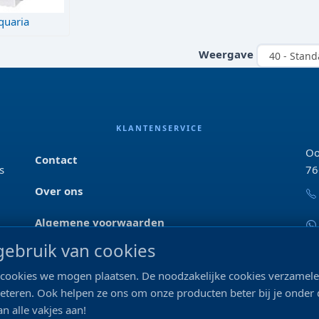
quaria
Weergave
KLANTENSERVICE
Oo
Contact
s
76
Over ons
Algemene voorwaarden
ebruik van cookies
Privacyverklaring
ke cookies we mogen plaatsen. De noodzakelijke cookies verzame
Blog & tips
beteren. Ook helpen ze ons om onze producten beter bij je onder
n alle vakjes aan!
Merken