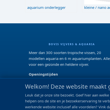
aquarium onderlegger
kleine / nano a
BOVIS VIJVERS & AQUARIA
Meer dan 300 soorten tropische vissen, 20
modellen aquaria en 6 m aquariumplanten. Alle
voor een gezonde en heldere vijver.
Openingstijden
Di 13:00 - 18:00 Wo-Vr: 10:00 - 18:00
Welkom! Deze website maakt g
Za: 09:00 - 17:00
Zo: gesloten>
Leuk dat je onze site bezoekt. Geef hier aan wel
REVIEWS
helpen ons de site en je bezoekerservaring te ver
werkende website inclusief alle voordelen? Vink da