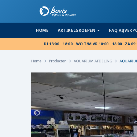
HOME
ARTIKELGROEPEN
FAQ VIJVER
DI 13:00 - 18:00 - WO T/M VR 10:00 - 18:00 · ZA 09:
Home
Producten
AQUARIUM AFDELING
AQUARIU