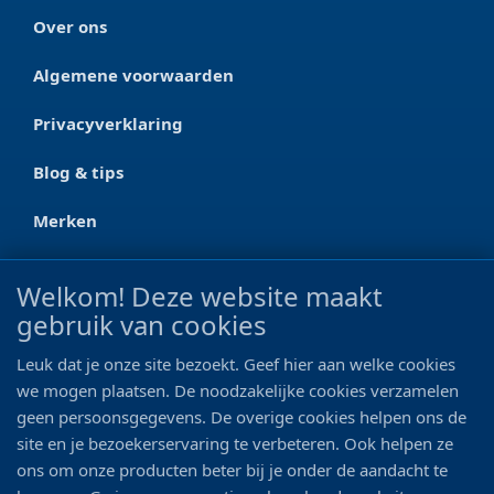
Over ons
Algemene voorwaarden
Privacyverklaring
Blog & tips
Merken
CONTACT
Welkom! Deze website maakt
gebruik van cookies
Ootmarsumseweg 125a
7665 RW Albergen
Leuk dat je onze site bezoekt. Geef hier aan welke cookies
0546 - 622 990
we mogen plaatsen. De noodzakelijke cookies verzamelen
geen persoonsgegevens. De overige cookies helpen ons de
06 - 11 19 81 42
site en je bezoekerservaring te verbeteren. Ook helpen ze
ons om onze producten beter bij je onder de aandacht te
info@bo-vis.nl