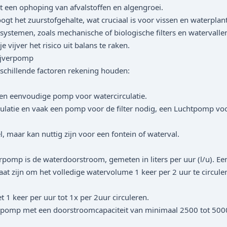
 een ophoping van afvalstoffen en algengroei.
het zuurstofgehalte, wat cruciaal is voor vissen en waterplan
rsystemen, zoals mechanische of biologische filters en watervall
vijver het risico uit balans te raken.
ijverpomp
rschillende factoren rekening houden:
een eenvoudige pomp voor watercirculatie.
culatie en vaak een pomp voor de filter nodig, een Luchtpomp voo
 maar kan nuttig zijn voor een fontein of waterval.
pomp is de waterdoorstroom, gemeten in liters per uur (l/u). Een
zijn om het volledige watervolume 1 keer per 2 uur te circuleren
1 keer per uur tot 1x per 2uur circuleren.
een pomp met een doorstroomcapaciteit van minimaal 2500 tot 5000