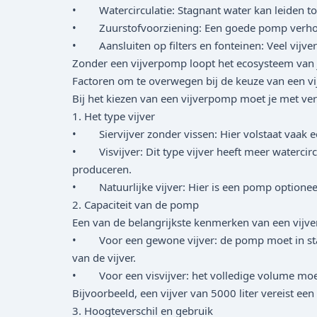
• Watercirculatie: Stagnant water kan leiden tot
• Zuurstofvoorziening: Een goede pomp verhoogt 
• Aansluiten op filters en fonteinen: Veel vijve
Zonder een vijverpomp loopt het ecosysteem van je 
Factoren om te overwegen bij de keuze van een v
Bij het kiezen van een vijverpomp moet je met ve
1. Het type vijver
• Siervijver zonder vissen: Hier volstaat vaak 
• Visvijver: Dit type vijver heeft meer watercir
produceren.
• Natuurlijke vijver: Hier is een pomp optioneel,
2. Capaciteit van de pomp
Een van de belangrijkste kenmerken van een vijver
• Voor een gewone vijver: de pomp moet in staat 
van de vijver.
• Voor een visvijver: het volledige volume moet 
Bijvoorbeeld, een vijver van 5000 liter vereist 
3. Hoogteverschil en gebruik