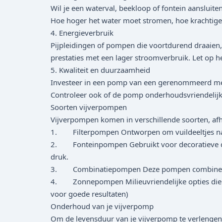
Wil je een waterval, beekloop of fontein aanslu
Hoe hoger het water moet stromen, hoe krachtige
4. Energieverbruik
Pijpleidingen of pompen die voortdurend draaien
prestaties met een lager stroomverbruik. Let op 
5. Kwaliteit en duurzaamheid
Investeer in een pomp van een gerenommeerd mer
Controleer ook of de pomp onderhoudsvriendelijk 
Soorten vijverpompen
Vijverpompen komen in verschillende soorten, afh
1. Filterpompen Ontworpen om vuildeeltjes naar e
2. Fonteinpompen Gebruikt voor decoratieve do
druk.
3. Combinatiepompen Deze pompen combineren filtr
4. Zonnepompen Milieuvriendelijke opties die op
voor goede resultaten)
Onderhoud van je vijverpomp
Om de levensduur van je vijverpomp te verlengen,