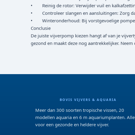
• Reinig de rotor: Verwijder vuil en kalkafzetti
• Controleer slangen en aansluitingen: Zorg dat 
• Winteronderhoud: Bij vorstgevoelige pompen 
Conclusie
De juiste vijverpomp kiezen hangt af van je vijv
gezond en maakt deze nog aantrekkelijker. Neem de 
BOVIS VIJVERS & AQUARIA
Meer dan 300 soorten tropische vissen, 20
modellen aquaria en 6 m aquariumplanten. Alle
voor een gezonde en heldere vijver.