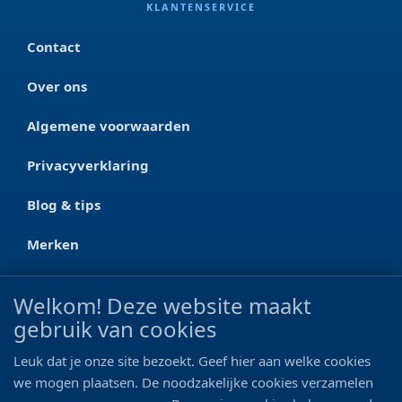
KLANTENSERVICE
Contact
Over ons
Algemene voorwaarden
Privacyverklaring
Blog & tips
Merken
CONTACT
Welkom! Deze website maakt
gebruik van cookies
Ootmarsumseweg 125a
7665 RW Albergen
Leuk dat je onze site bezoekt. Geef hier aan welke cookies
0546 - 622 990
we mogen plaatsen. De noodzakelijke cookies verzamelen