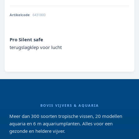
Artikelcode
:
6431800
4014162643186
Pro Silent safe
terugslagklep voor lucht
BOVIS VIJVERS & AQUARIA
Meer dan 300 soorten tropische vissen, 20 modellen
aquaria en 6 m aquariumplanten. Alles voor een
gezonde en heldere vijver.