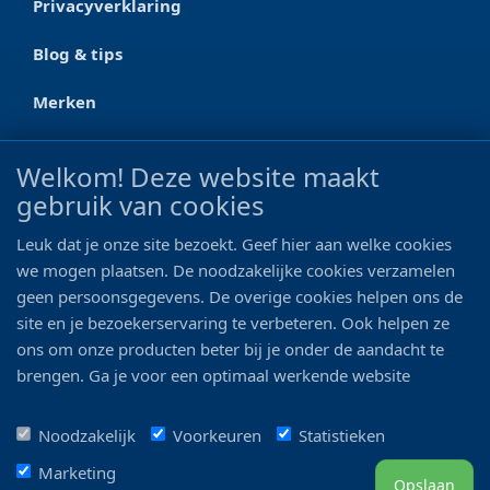
Privacyverklaring
Blog & tips
Merken
CONTACT
Welkom! Deze website maakt
gebruik van cookies
Ootmarsumseweg 125a
7665 RW Albergen
Leuk dat je onze site bezoekt. Geef hier aan welke cookies
0546 - 622 990
we mogen plaatsen. De noodzakelijke cookies verzamelen
geen persoonsgegevens. De overige cookies helpen ons de
06 - 11 19 81 42
site en je bezoekerservaring te verbeteren. Ook helpen ze
ons om onze producten beter bij je onder de aandacht te
info@bo-vis.nl
brengen. Ga je voor een optimaal werkende website
inclusief alle voordelen? Vink dan alle vakjes aan!
VOLG ONS
Noodzakelijk
Voorkeuren
Statistieken
Marketing
Opslaan