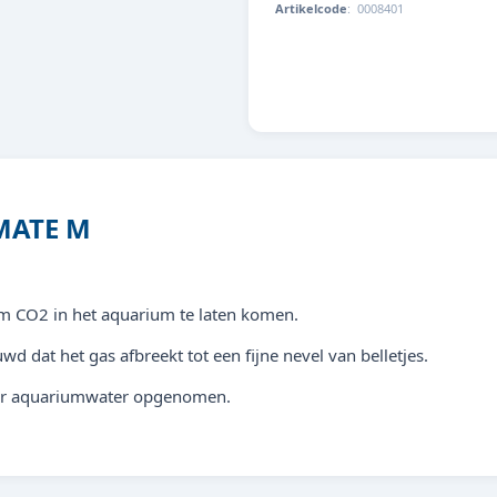
Artikelcode
:
0008401
4043366500360
MATE M
om CO2 in het aquarium te laten komen.
dat het gas afbreekt tot een fijne nevel van belletjes.
oor aquariumwater opgenomen.