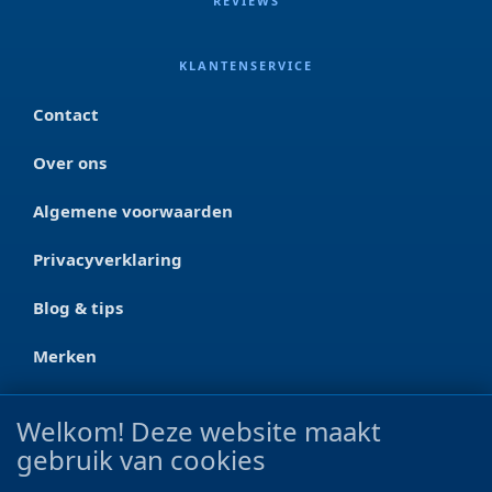
REVIEWS
KLANTENSERVICE
Contact
Over ons
Algemene voorwaarden
Privacyverklaring
Blog & tips
Merken
CONTACT
Welkom! Deze website maakt
gebruik van cookies
Ootmarsumseweg 125a
7665 RW Albergen