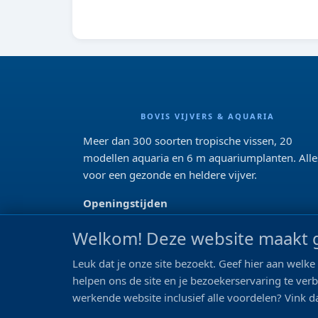
BOVIS VIJVERS & AQUARIA
Meer dan 300 soorten tropische vissen, 20
modellen aquaria en 6 m aquariumplanten. Alle
voor een gezonde en heldere vijver.
Openingstijden
Di 13:00 - 18:00 Wo-Vr: 10:00 - 18:00
Welkom! Deze website maakt g
Za: 09:00 - 17:00
Zo: gesloten>
Leuk dat je onze site bezoekt. Geef hier aan wel
helpen ons de site en je bezoekerservaring te ver
REVIEWS
werkende website inclusief alle voordelen? Vink da