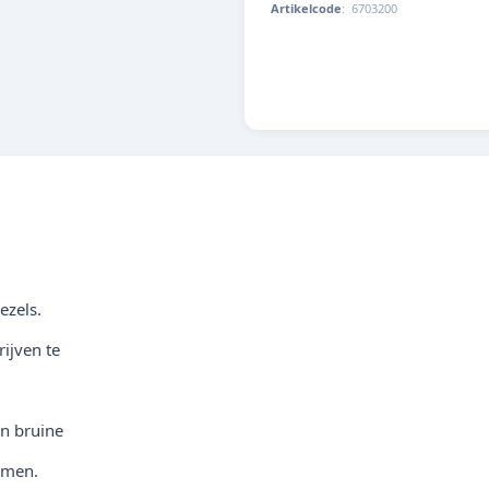
Artikelcode
:
6703200
4014162670328
ezels.
ijven te
en bruine
omen.