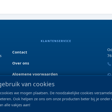
KLANTENSERVICE
Oo
Contact
s
76
Over ons
Algemene voorwaarden
ebruik van cookies
Privacyverklaring
ke cookies we mogen plaatsen. De noodzakelijke cookies verzame
Blog & tips
beteren. Ook helpen ze ons om onze producten beter bij je onder
n alle vakjes aan!
Merken