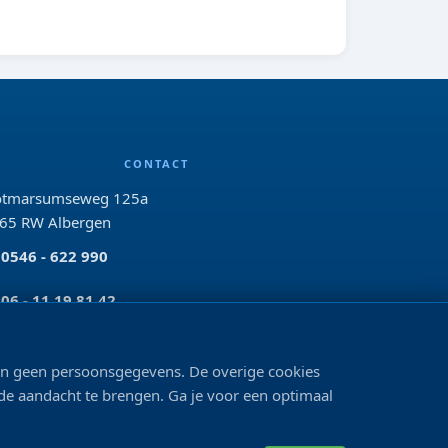
CONTACT
tmarsumseweg 125a
65 RW Albergen
0546 - 622 990
06 - 11 19 81 42
info@bo-vis.nl
len geen persoonsgegevens. De overige cookies
 de aandacht te brengen. Ga je voor een optimaal
VOLG ONS