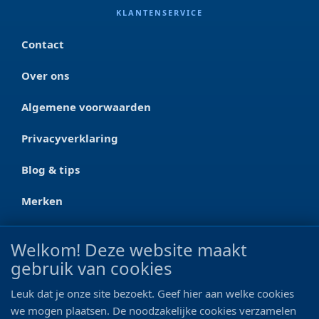
KLANTENSERVICE
Contact
Over ons
Algemene voorwaarden
Privacyverklaring
Blog & tips
Merken
CONTACT
Welkom! Deze website maakt
gebruik van cookies
Ootmarsumseweg 125a
7665 RW Albergen
Leuk dat je onze site bezoekt. Geef hier aan welke cookies
0546 - 622 990
we mogen plaatsen. De noodzakelijke cookies verzamelen