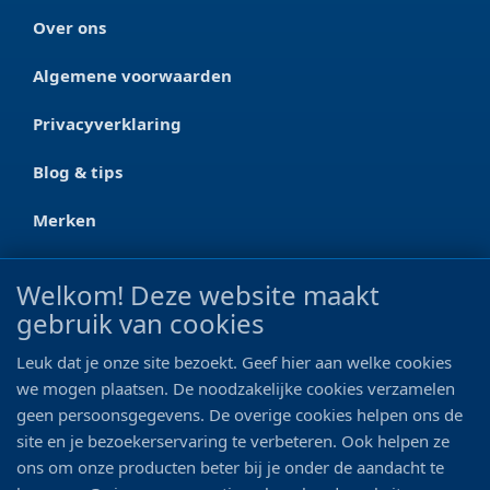
Over ons
Algemene voorwaarden
Privacyverklaring
Blog & tips
Merken
CONTACT
Welkom! Deze website maakt
gebruik van cookies
Ootmarsumseweg 125a
7665 RW Albergen
Leuk dat je onze site bezoekt. Geef hier aan welke cookies
0546 - 622 990
we mogen plaatsen. De noodzakelijke cookies verzamelen
geen persoonsgegevens. De overige cookies helpen ons de
06 - 11 19 81 42
site en je bezoekerservaring te verbeteren. Ook helpen ze
ons om onze producten beter bij je onder de aandacht te
info@bo-vis.nl