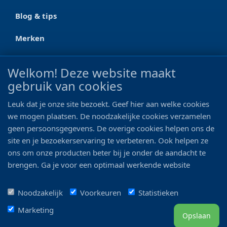
Blog & tips
Merken
CONTACT
Welkom! Deze website maakt
gebruik van cookies
Ootmarsumseweg 125a
7665 RW Albergen
Leuk dat je onze site bezoekt. Geef hier aan welke cookies
0546 - 622 990
we mogen plaatsen. De noodzakelijke cookies verzamelen
geen persoonsgegevens. De overige cookies helpen ons de
06 - 11 19 81 42
site en je bezoekerservaring te verbeteren. Ook helpen ze
ons om onze producten beter bij je onder de aandacht te
info@bo-vis.nl
brengen. Ga je voor een optimaal werkende website
inclusief alle voordelen? Vink dan alle vakjes aan!
VOLG ONS
Noodzakelijk
Voorkeuren
Statistieken
Marketing
Opslaan