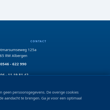
CONTACT
tmarsumseweg 125a
65 RW Albergen
0546 - 622 990
06 - 11 19 81 42
info@bo-vis.nl
len geen persoonsgegevens. De overige cookies
 de aandacht te brengen. Ga je voor een optimaal
VOLG ONS