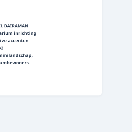
EL BAIRAMAN
uarium inrichting
tive accenten
o2
, minilandschap,
riumbewoners.