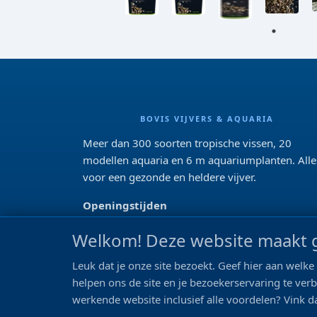
BOVIS VIJVERS & AQUARIA
Meer dan 300 soorten tropische vissen, 20
modellen aquaria en 6 m aquariumplanten. Alle
voor een gezonde en heldere vijver.
Openingstijden
Di 13:00 - 18:00 Wo-Vr: 10:00 - 18:00
Welkom! Deze website maakt g
Za: 09:00 - 17:00
Zo: gesloten>
Leuk dat je onze site bezoekt. Geef hier aan wel
helpen ons de site en je bezoekerservaring te ver
REVIEWS
werkende website inclusief alle voordelen? Vink da