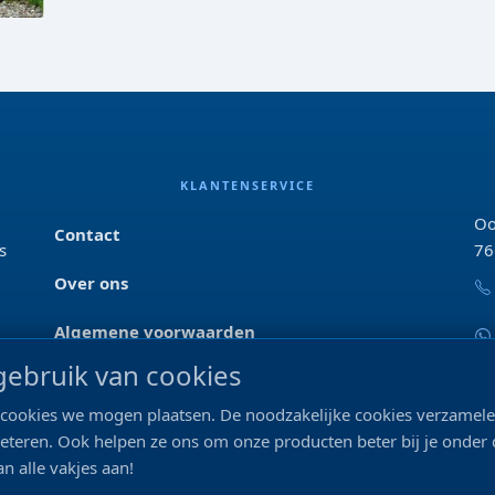
KLANTENSERVICE
Oo
Contact
s
76
Over ons
Algemene voorwaarden
ebruik van cookies
Privacyverklaring
ke cookies we mogen plaatsen. De noodzakelijke cookies verzame
Blog & tips
beteren. Ook helpen ze ons om onze producten beter bij je onder
n alle vakjes aan!
Merken