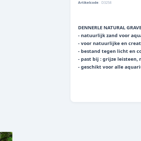
Artikelcode
:
D3258
4001615032581
DENNERLE NATURAL GRAV
- natuurlijk zand voor aq
- voor natuurlijke en crea
- bestand tegen licht en c
- past bij : grijze leisteen
- geschikt voor alle aqua