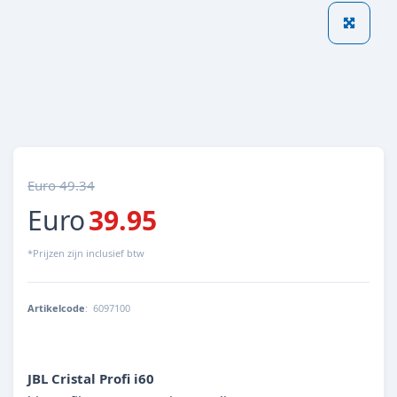
Euro 49.34
Euro
39.95
*Prijzen zijn inclusief btw
Artikelcode
:
6097100
4014162609717
JBL Cristal Profi i60