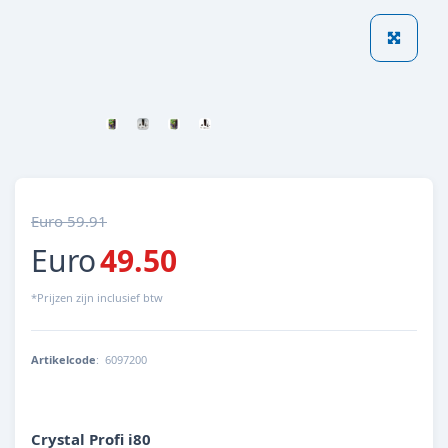
Euro 59.91
Euro
49.50
*Prijzen zijn inclusief btw
Artikelcode
:
6097200
4014162609724
Crystal Profi i80