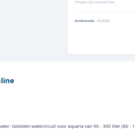
*Prijzen zijn inclusief btw
Artikelcode
:
6028200
4014162602824
nline
ter: Gesloten watercircuit voor aquaria van 90 - 300 liter (80 - 