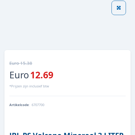
Euro 15.38
Euro
12.69
*Prijzen zijn inclusief btw
Artikelcode
:
6707700
4014162670779