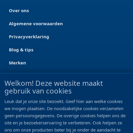
Over ons
Algemene voorwaarden
Privacyverklaring
Blog & tips
Merken
CONTACT
Welkom! Deze website maakt
gebruik van cookies
Ootmarsumseweg 125a
7665 RW Albergen
Leuk dat je onze site bezoekt. Geef hier aan welke cookies
0546 - 622 990
we mogen plaatsen. De noodzakelijke cookies verzamelen
geen persoonsgegevens. De overige cookies helpen ons de
06 - 11 19 81 42
site en je bezoekerservaring te verbeteren. Ook helpen ze
ons om onze producten beter bij je onder de aandacht te