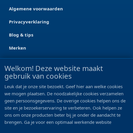
Algemene voorwaarden
Privacyverklaring
Blog & tips
Merken
CONTACT
Welkom! Deze website maakt
gebruik van cookies
Ootmarsumseweg 125a
7665 RW Albergen
Leuk dat je onze site bezoekt. Geef hier aan welke cookies
0546 - 622 990
we mogen plaatsen. De noodzakelijke cookies verzamelen
geen persoonsgegevens. De overige cookies helpen ons de
06 - 11 19 81 42
site en je bezoekerservaring te verbeteren. Ook helpen ze
ons om onze producten beter bij je onder de aandacht te
info@bo-vis.nl
brengen. Ga je voor een optimaal werkende website
inclusief alle voordelen? Vink dan alle vakjes aan!