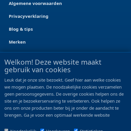
Algemene voorwaarden
Privacyverklaring
Blog & tips
Merken
CONTACT
Welkom! Deze website maakt
gebruik van cookies
Ootmarsumseweg 125a
7665 RW Albergen
Leuk dat je onze site bezoekt. Geef hier aan welke cookies
0546 - 622 990
we mogen plaatsen. De noodzakelijke cookies verzamelen
geen persoonsgegevens. De overige cookies helpen ons de
06 - 11 19 81 42
site en je bezoekerservaring te verbeteren. Ook helpen ze
ons om onze producten beter bij je onder de aandacht te
info@bo-vis.nl
brengen. Ga je voor een optimaal werkende website
inclusief alle voordelen? Vink dan alle vakjes aan!
VOLG ONS