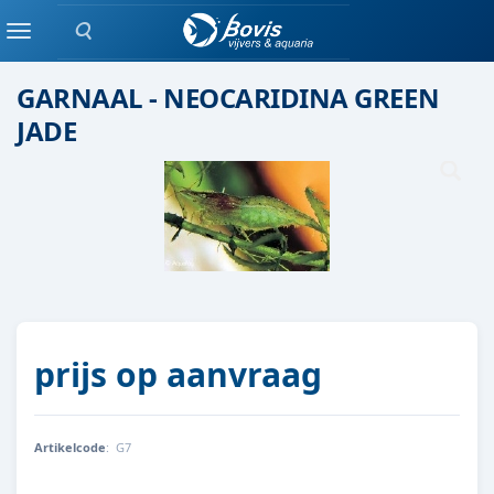
Zoeken
Garnaal / kreeft /slak
Menu
GARNAAL - NEOCARIDINA GREEN
JADE
prijs op aanvraag
Artikelcode
:
G7