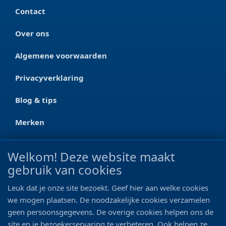
Contact
Over ons
Algemene voorwaarden
Privacyverklaring
Blog & tips
Merken
CONTACT
Welkom! Deze website maakt
gebruik van cookies
Ootmarsumseweg 125a
7665 RW Albergen
Leuk dat je onze site bezoekt. Geef hier aan welke cookies
0546 - 622 990
we mogen plaatsen. De noodzakelijke cookies verzamelen
geen persoonsgegevens. De overige cookies helpen ons de
06 - 11 19 81 42
site en je bezoekerservaring te verbeteren. Ook helpen ze