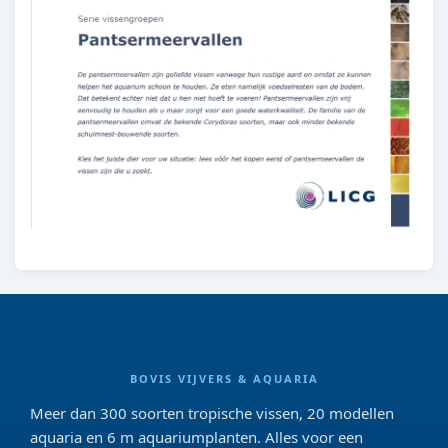
BOVIS VIJVERS & AQUARIA
Meer dan 300 soorten tropische vissen, 20 modellen
aquaria en 6 m aquariumplanten. Alles voor een