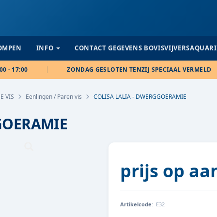
POMPEN
INFO
CONTACT GEGEVENS BOVISVIJVERSAQUAR
00 - 17:00
ZONDAG GESLOTEN TENZIJ SPECIAAL VERMELD
E VIS
Eenlingen / Paren vis
COLISA LALIA - DWERGGOERAMIE
GGOERAMIE
prijs op a
Artikelcode
:
E32