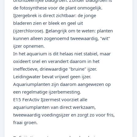
onontbeerlijke bladgroen. Zonder bladgroen is
de fotosynthese voor de plant onmogelijk.
IJzergebrek is direct zichtbaar: de jonge
bladeren zien er bleek en geel uit
(ijzerchlorose).
B
elangrijk om te weten: planten
kunnen alleen zogenoemd tweewaardig, "wit"
ijzer opnemen.
In het aquarium is dit helaas niet stabiel, maar
oxideert snel en verandert daarom in het
ineffectieve, driewaardige "bruine" ijzer.
Leidingwater bevat vrijwel geen ijzer.
Aquariumplanten zijn daarom aangewezen op
een regelmatige ijzerbemesting.
E15 FerActiv IJzermest voorziet alle
aquariumplanten van direct werkzaam,
tweewaardig voedingsijzer en zorgt zo voor fris,
fraai groen.