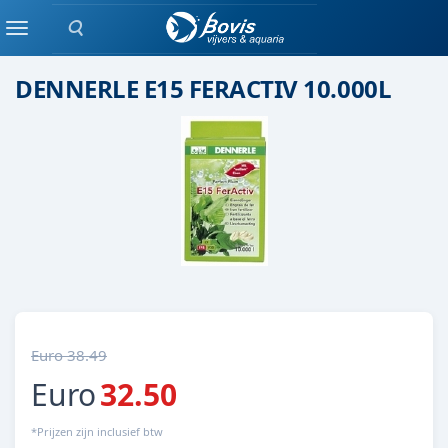
Zoeken
Plant bemesting
Menu
DENNERLE E15 FERACTIV 10.000L
Euro 38.49
Euro
32.50
*Prijzen zijn inclusief btw