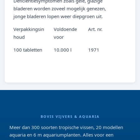
Deficiëntiesymptomen zoals gele, glazige
bladeren worden zoveel mogelijk genezen,
jonge bladeren lopen weer diepgroen uit.
Verpakkingsin
Voldoende
Art. nr.
houd
voor
100 tabletten
10.000 l
1971
BOVIS VIJVERS & AQUARIA
Meer dan 300 soorten tropische vissen, 20 modellen
aquaria en 6 m aquariumplanten. Alles voor een