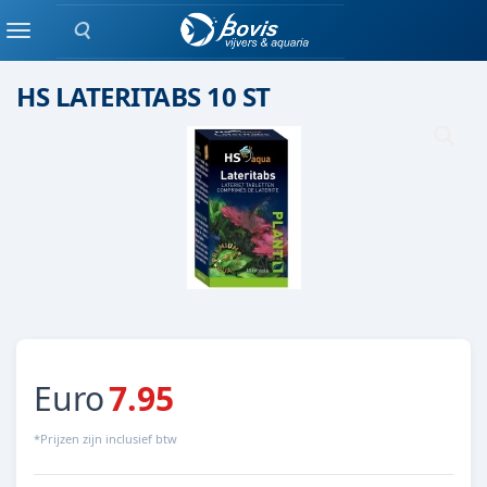
Zoeken
Plant bemesting
Menu
HS LATERITABS 10 ST
Euro
7.95
*Prijzen zijn inclusief btw