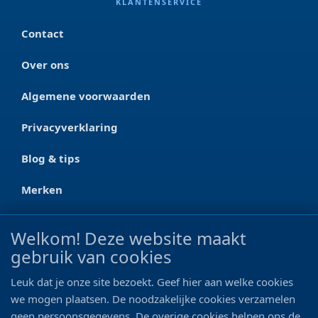
KLANTENSERVICE
Contact
Over ons
Algemene voorwaarden
Privacyverklaring
Blog & tips
Merken
CONTACT
Welkom! Deze website maakt
gebruik van cookies
Ootmarsumseweg 125a
7665 RW Albergen
Leuk dat je onze site bezoekt. Geef hier aan welke cookies
0546 - 622 990
we mogen plaatsen. De noodzakelijke cookies verzamelen
geen persoonsgegevens. De overige cookies helpen ons de