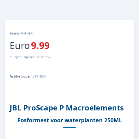
Euro 12.41
Euro
9.99
*Prijzen zijn inclusief btw
Artikelcode
:
2111800
4014162211187
JBL ProScape P Macroelements
Fosformest voor waterplanten 250ML