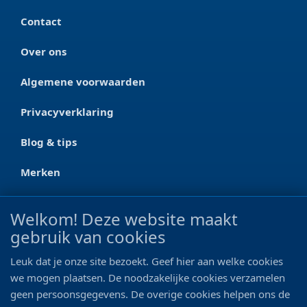
Contact
Over ons
Algemene voorwaarden
Privacyverklaring
Blog & tips
Merken
CONTACT
Welkom! Deze website maakt
gebruik van cookies
Ootmarsumseweg 125a
7665 RW Albergen
Leuk dat je onze site bezoekt. Geef hier aan welke cookies
0546 - 622 990
we mogen plaatsen. De noodzakelijke cookies verzamelen
geen persoonsgegevens. De overige cookies helpen ons de
06 - 11 19 81 42