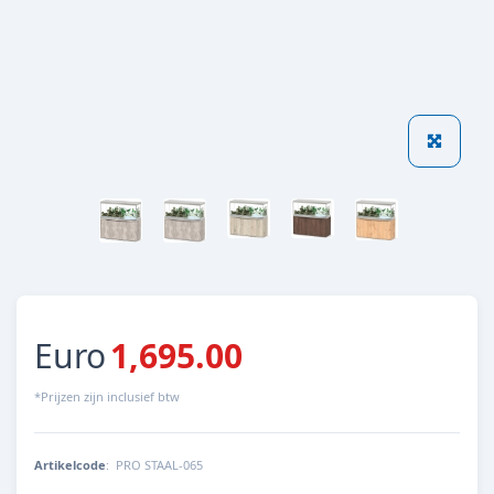
Euro
1,695.00
*Prijzen zijn inclusief btw
Artikelcode
:
PRO STAAL-065