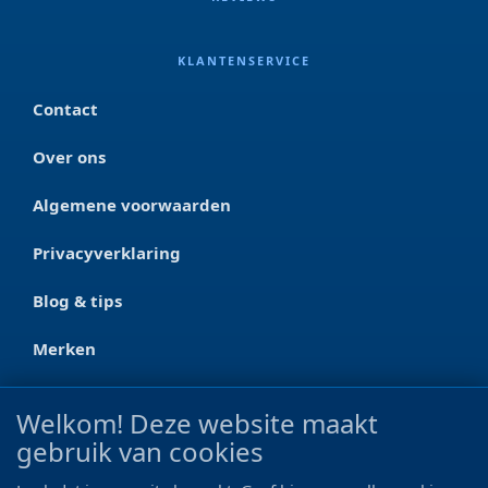
KLANTENSERVICE
Contact
Over ons
Algemene voorwaarden
Privacyverklaring
Blog & tips
Merken
CONTACT
Welkom! Deze website maakt
gebruik van cookies
Ootmarsumseweg 125a
7665 RW Albergen