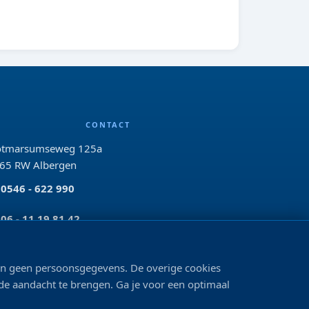
CONTACT
tmarsumseweg 125a
65 RW Albergen
0546 - 622 990
06 - 11 19 81 42
info@bo-vis.nl
len geen persoonsgegevens. De overige cookies
 de aandacht te brengen. Ga je voor een optimaal
VOLG ONS