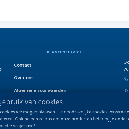
KLANTENSERVICE
Oo
Contact
s
76
Over ons
Algemene voorwaarden
ebruik van cookies
Privacyverklaring
ke cookies we mogen plaatsen. De noodzakelijke cookies verzame
Blog & tips
beteren. Ook helpen ze ons om onze producten beter bij je onder
n alle vakjes aan!
Merken