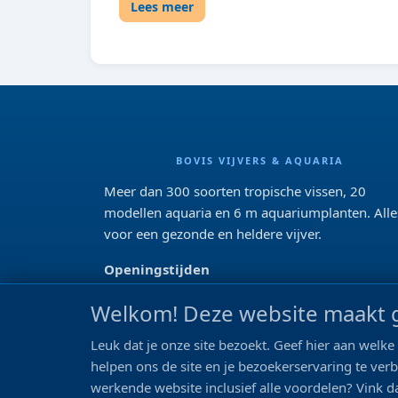
Lees meer
BOVIS VIJVERS & AQUARIA
Meer dan 300 soorten tropische vissen, 20
modellen aquaria en 6 m aquariumplanten. Alle
voor een gezonde en heldere vijver.
Openingstijden
Di 13:00 - 18:00 Wo-Vr: 10:00 - 18:00
Welkom! Deze website maakt g
Za: 09:00 - 17:00
Zo: gesloten>
Leuk dat je onze site bezoekt. Geef hier aan wel
helpen ons de site en je bezoekerservaring te ver
REVIEWS
werkende website inclusief alle voordelen? Vink da