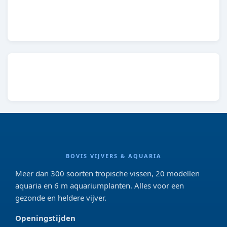
8713469810753
BOVIS VIJVERS & AQUARIA
Meer dan 300 soorten tropische vissen, 20 modellen
aquaria en 6 m aquariumplanten. Alles voor een
gezonde en heldere vijver.
Openingstijden