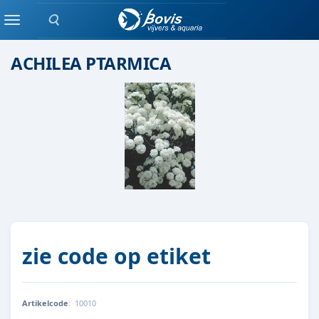
Zoeken
moeras/waterplanten
Menu
ACHILEA PTARMICA
zie code op etiket
Artikelcode
:
10010