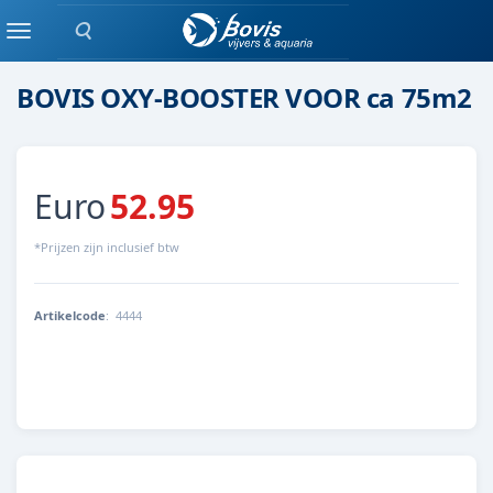
Zoeken
algen verwijderaar
Menu
BOVIS OXY-BOOSTER VOOR ca 75m2
Euro
52.95
*Prijzen zijn inclusief btw
Artikelcode
:
4444
4444