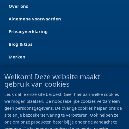
Over ons
Algemene voorwaarden
Privacyverklaring
Blog & tips
Merken
CONTACT
Welkom! Deze website maakt
gebruik van cookies
Ootmarsumseweg 125a
7665 RW Albergen
Leuk dat je onze site bezoekt. Geef hier aan welke cookies
0546 - 622 990
we mogen plaatsen. De noodzakelijke cookies verzamelen
geen persoonsgegevens. De overige cookies helpen ons de
06 - 11 19 81 42
site en je bezoekerservaring te verbeteren. Ook helpen ze
ons om onze producten beter bij je onder de aandacht te
info@bo-vis.nl
brengen. Ga je voor een optimaal werkende website