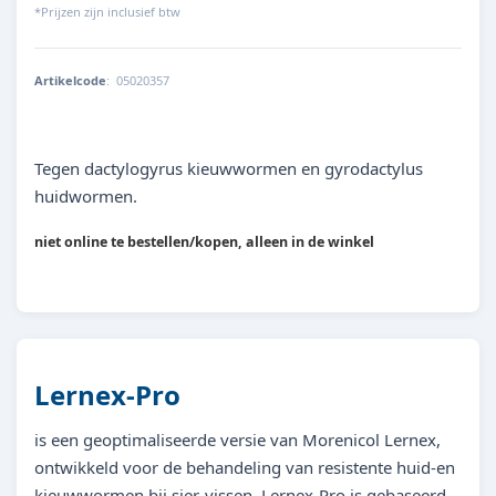
*Prijzen zijn inclusief btw
Artikelcode
:
05020357
8715897114571
Tegen dactylogyrus kieuwwormen en gyrodactylus
huidwormen.
niet online te bestellen/kopen, alleen in de winkel
Lernex-Pro
is een geoptimaliseerde versie van Morenicol Lernex,
ontwikkeld voor de behandeling van resistente huid-en
kieuwwormen bij sier-vissen. Lernex-Pro is gebaseerd