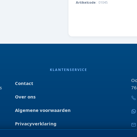
Artikelcode
:
01045
1045
KLANTENSERVICE
Oo
Contact
s
76
Over ons
Algemene voorwaarden
Privacyverklaring