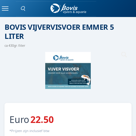
Zoeken
siervisvoer
Menu
BOVIS VIJVERVISVOER EMMER 5
LITER
ca 430gr /liter
Euro
22.50
*Prijzen zijn inclusief btw