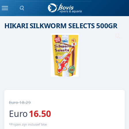
Zoeken
koivoer
Menu
HIKARI SILKWORM SELECTS 500GR
Euro 18.29
Euro
16.50
*Prijzen zijn inclusief btw