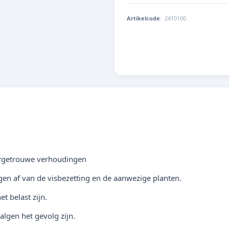
Artikelcode
:
2410100
4014162241016
urgetrouwe verhoudingen
en af van de visbezetting en de aanwezige planten.
t belast zijn.
algen het gevolg zijn.