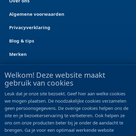
Over ons
Algemene voorwaarden
Privacyverklaring
Blog & tips
Merken
CONTACT
Welkom! Deze website maakt
gebruik van cookies
Ootmarsumseweg 125a
7665 RW Albergen
Leuk dat je onze site bezoekt. Geef hier aan welke cookies
0546 - 622 990
we mogen plaatsen. De noodzakelijke cookies verzamelen
geen persoonsgegevens. De overige cookies helpen ons de
06 - 11 19 81 42
site en je bezoekerservaring te verbeteren. Ook helpen ze
ons om onze producten beter bij je onder de aandacht te
info@bo-vis.nl
brengen. Ga je voor een optimaal werkende website