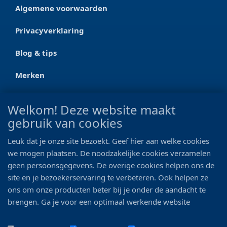
Algemene voorwaarden
Privacyverklaring
Blog & tips
Merken
CONTACT
Welkom! Deze website maakt
gebruik van cookies
Ootmarsumseweg 125a
7665 RW Albergen
Leuk dat je onze site bezoekt. Geef hier aan welke cookies
0546 - 622 990
we mogen plaatsen. De noodzakelijke cookies verzamelen
geen persoonsgegevens. De overige cookies helpen ons de
06 - 11 19 81 42
site en je bezoekerservaring te verbeteren. Ook helpen ze
ons om onze producten beter bij je onder de aandacht te
info@bo-vis.nl
brengen. Ga je voor een optimaal werkende website
inclusief alle voordelen? Vink dan alle vakjes aan!
VOLG ONS