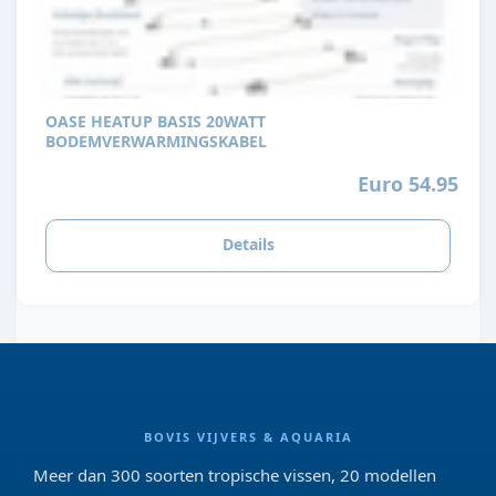
OASE HEATUP BASIS 20WATT
BODEMVERWARMINGSKABEL
Euro 54.95
Details
BOVIS VIJVERS & AQUARIA
Meer dan 300 soorten tropische vissen, 20 modellen