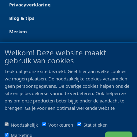
Privacyverklaring
Blog & tips
Merken
CONTACT
Welkom! Deze website maakt
gebruik van cookies
Ootmarsumseweg 125a
7665 RW Albergen
Leuk dat je onze site bezoekt. Geef hier aan welke cookies
0546 - 622 990
we mogen plaatsen. De noodzakelijke cookies verzamelen
geen persoonsgegevens. De overige cookies helpen ons de
06 - 11 19 81 42
site en je bezoekerservaring te verbeteren. Ook helpen ze
ons om onze producten beter bij je onder de aandacht te
info@bo-vis.nl
brengen. Ga je voor een optimaal werkende website
inclusief alle voordelen? Vink dan alle vakjes aan!
VOLG ONS
Noodzakelijk
Voorkeuren
Statistieken
Marketing