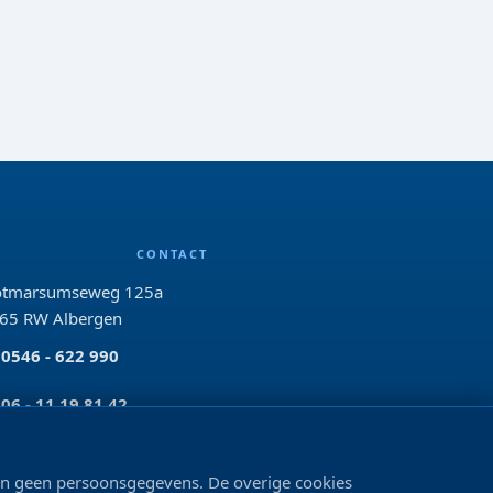
CONTACT
tmarsumseweg 125a
65 RW Albergen
0546 - 622 990
06 - 11 19 81 42
info@bo-vis.nl
len geen persoonsgegevens. De overige cookies