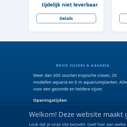
tijdelijk niet leverbaar
Details
BOVIS VIJVERS & AQUARIA
Meer dan 300 soorten tropische vissen, 20
modellen aquaria en 6 m aquariumplanten. Alle
voor een gezonde en heldere vijver.
Openingstijden
Di 13:00 - 18:00 Wo-Vr: 10:00 - 18:00
Welkom! Deze website maakt g
Za: 09:00 - 17:00
Zo: gesloten>
Leuk dat je onze site bezoekt. Geef hier aan wel