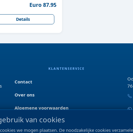
Euro 87.95
Details
KLANTENSERVICE
Oo
Contact
s
76
Over ons
Algemene voorwaarden
ebruik van cookies
Privacyverklaring
ke cookies we mogen plaatsen. De noodzakelijke cookies verzame