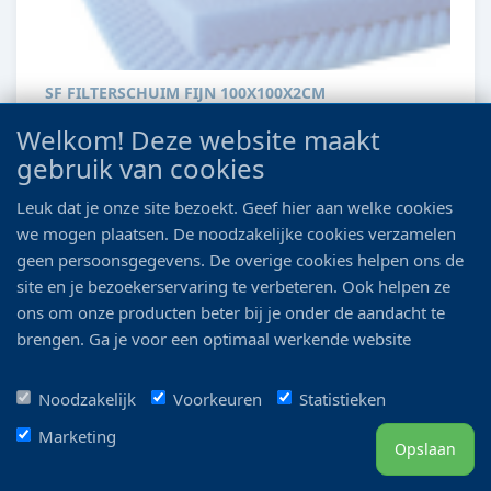
SF FILTERSCHUIM FIJN 100X100X2CM
Welkom! Deze website maakt
Euro 26.50
Euro 28.99
gebruik van cookies
Leuk dat je onze site bezoekt. Geef hier aan welke cookies
Details
we mogen plaatsen. De noodzakelijke cookies verzamelen
geen persoonsgegevens. De overige cookies helpen ons de
site en je bezoekerservaring te verbeteren. Ook helpen ze
ons om onze producten beter bij je onder de aandacht te
brengen. Ga je voor een optimaal werkende website
inclusief alle voordelen? Vink dan alle vakjes aan!
Noodzakelijk
Voorkeuren
Statistieken
Marketing
Opslaan