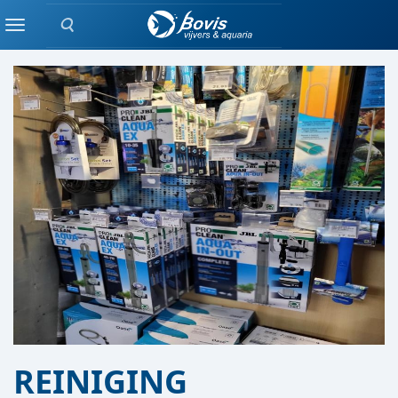
Zoeken
AQUARIUM AFDELING
Menu
REINIGING