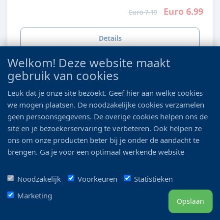
Euro 6.99
Euro 7.19
Details
Welkom! Deze website maakt
gebruik van cookies
Leuk dat je onze site bezoekt. Geef hier aan welke cookies
we mogen plaatsen. De noodzakelijke cookies verzamelen
geen persoonsgegevens. De overige cookies helpen ons de
site en je bezoekerservaring te verbeteren. Ook helpen ze
ons om onze producten beter bij je onder de aandacht te
brengen. Ga je voor een optimaal werkende website
inclusief alle voordelen? Vink dan alle vakjes aan!
SF AQUATOOL XL COMPLETE REINIGINGS SET
Noodzakelijk
Voorkeuren
Statistieken
Marketing
Opslaan
Euro 18.75
Euro 20.59