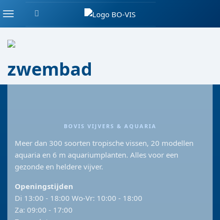
Zoeken
DIVERSEN ALGEMEEN
Menu
zwembad
BOVIS VIJVERS & AQUARIA
Meer dan 300 soorten tropische vissen, 20 modellen
aquaria en 6 m aquariumplanten. Alles voor een
gezonde en heldere vijver.
Openingstijden
Di 13:00 - 18:00 Wo-Vr: 10:00 - 18:00
Za: 09:00 - 17:00