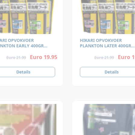
ARI OPVOKVOER
HIKARI OPVOKVOER
NKTON EARLY 400GR
PLANKTON LATER 400GR
NAF 4MM
VANAF 18MM
Euro 19.95
Euro 1
Euro 21.99
Euro 21.99
Details
Details