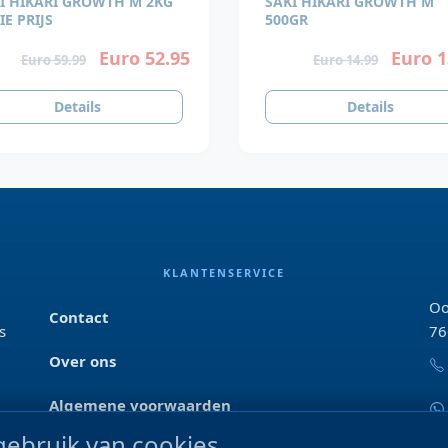
I HIKARI GROWTH M 2KG
SAKI HIKARI GROWTH M
IE PRIJS
500GR
Euro 52.95
Euro 1
Euro 59.99
Euro 14.99
Details
Details
KLANTENSERVICE
Oo
Contact
s
76
Over ons
Algemene voorwaarden
ebruik van cookies