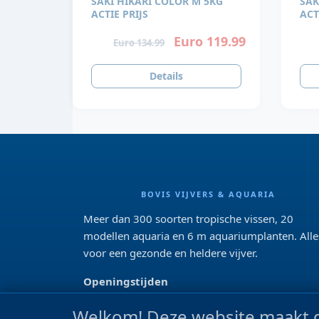
SAKI HIKARI COLOR M 5KG
SAK
ACTIE PRIJS
ACT
Euro 119.99
Euro 134.99
Details
BOVIS VIJVERS & AQUARIA
Meer dan 300 soorten tropische vissen, 20
modellen aquaria en 6 m aquariumplanten. Alle
voor een gezonde en heldere vijver.
Openingstijden
Di 13:00 - 18:00 Wo-Vr: 10:00 - 18:00
Welkom! Deze website maakt g
Za: 09:00 - 17:00