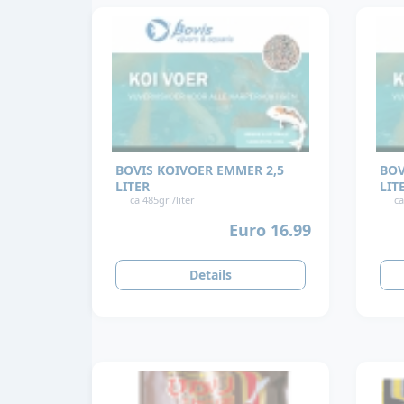
BOVIS KOIVOER EMMER 2,5
BOV
LITER
LIT
ca 485gr /liter
ca
Euro 16.99
Details