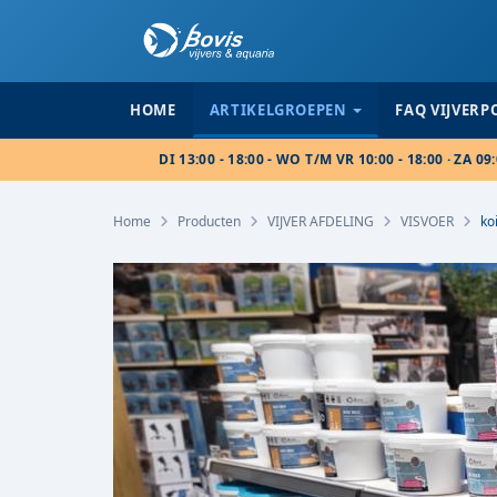
HOME
ARTIKELGROEPEN
FAQ VIJVER
DI 13:00 - 18:00 - WO T/M VR 10:00 - 18:00 · ZA 09:
Home
Producten
VIJVER AFDELING
VISVOER
ko