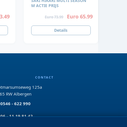
SAKI HIKARI MULTI SEASON
M ACTIE PRIJS
3.49
Euro 65.99
Euro 73.99
Details
CONTACT
tmarsumseweg 125a
65 RW Albergen
0546 - 622 990
06 - 11 19 81 42