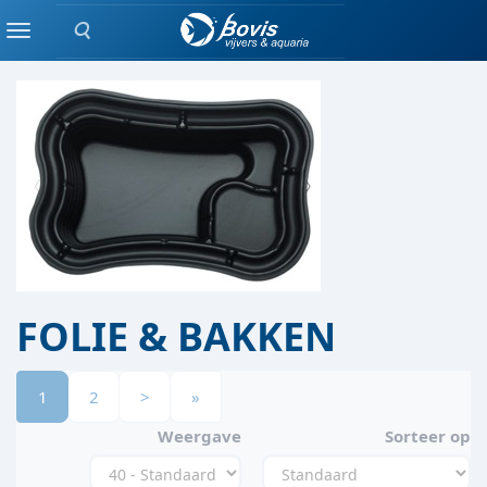
Zoeken
VIJVER AFDELING
Menu
FOLIE & BAKKEN
1
2
>
»
Weergave
Sorteer op