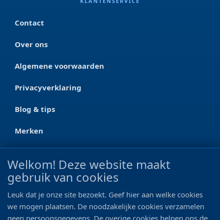
KLANTENSERVICE
Contact
Over ons
Algemene voorwaarden
Privacyverklaring
Blog & tips
Merken
CONTACT
Welkom! Deze website maakt
gebruik van cookies
Ootmarsumseweg 125a
7665 RW Albergen
Leuk dat je onze site bezoekt. Geef hier aan welke cookies
0546 - 622 990
we mogen plaatsen. De noodzakelijke cookies verzamelen
geen persoonsgegevens. De overige cookies helpen ons de