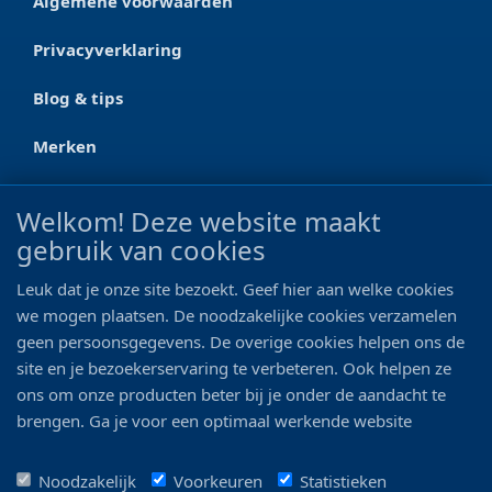
Algemene voorwaarden
Privacyverklaring
Blog & tips
Merken
CONTACT
Welkom! Deze website maakt
gebruik van cookies
Ootmarsumseweg 125a
7665 RW Albergen
Leuk dat je onze site bezoekt. Geef hier aan welke cookies
0546 - 622 990
we mogen plaatsen. De noodzakelijke cookies verzamelen
geen persoonsgegevens. De overige cookies helpen ons de
06 - 11 19 81 42
site en je bezoekerservaring te verbeteren. Ook helpen ze
ons om onze producten beter bij je onder de aandacht te
info@bo-vis.nl
brengen. Ga je voor een optimaal werkende website
inclusief alle voordelen? Vink dan alle vakjes aan!
VOLG ONS
Noodzakelijk
Voorkeuren
Statistieken