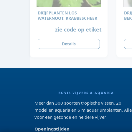
DRIJFPLANTEN LOS
DRI
WATERNOOT, KRABBESCHEER
BEK
zie code op etiket
Details
BOVIS VIJVERS & AQUARIA
Meer dan 300 soorten tropische vissen, 20
modellen aquaria en 6 m aquariumplanten. Alle
voor een gezonde en heldere vijver.
Openingstijden