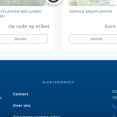
JFPLANTEN MIX JUMBO
SIXPACK DRIJFPLANTEN
ER
zie code op etiket
Euro 
Details
Details
KLANTENSERVICE
Oo
Contact
s
76
Over ons
Algemene voorwaarden