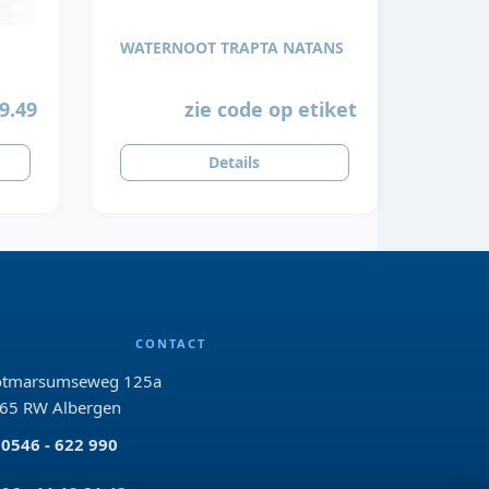
WATERNOOT TRAPTA NATANS
9.49
zie code op etiket
Details
CONTACT
tmarsumseweg 125a
65 RW Albergen
0546 - 622 990